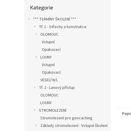
n
Přeskočit
Kategorie
e
kategorie
l
*** TERMÍNY ŠKOLENÍ ***
Tř. 1 - Střechy a konstrukce
OLOMOUC
Vstupní
Opakovací
LOUNY
Vstupní
Opakovací
VESELÍ N/L
Tř. 2 - Lanový přístup
OLOMOUC
LOUNY
STROMOLEZENÍ
Popi
Stromolezení pro geocaching
Základy stromolezení - Vstupní školení