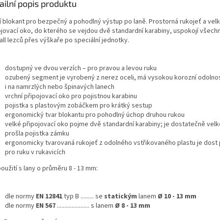
ailní popis produktu
í blokant pro bezpečný a pohodlný výstup po laně. Prostorná rukojeť a vel
ojovací oko, do kterého se vejdou dvě standardní karabiny, uspokojí všech
ll lezců přes výškaře po speciální jednotky.
dostupný ve dvou verzích – pro pravou a levou ruku
ozubený segment je vyrobený z nerez oceli, má vysokou korozní odolnos
i na namrzlých nebo špinavých lanech
vrchní připojovací oko pro pojistnou karabinu
pojistka s plastovým zobáčkem pro krátký sestup
ergonomický tvar blokantu pro pohodlný úchop druhou rukou
velké připojovací oko pojme dvě standardní karabiny; je dostatečně velk
prošla pojistka zámku
ergonomicky tvarovaná rukojeť z odolného vstřikovaného plastu je dost 
pro ruku v rukavicích
oužití s lany o průměru 8 - 13 mm:
dle normy
EN 12841
typ B ......... se
statickým
lanem
Ø 10 - 13 mm
dle normy
EN 567
...................... s lanem
Ø 8 - 13 mm