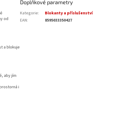
Doplňkové parametry
ké
Kategorie
:
Blokanty a příslušenství
ny od
EAN
:
8595033350427
t a blokuje
é, aby jím
prostorná i