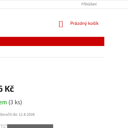
PODMÍNKY OCHRANY OSOBNÍCH ÚDAJŮ
Přihlášení
ODSTOUPENÍ OD SMLOUVY, 
NÁKUPNÍ
Prázdný košík
KOŠÍK
6 Kč
dem
(3 ks)
oručit do:
11.8.2026