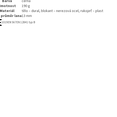
Barva
černá
Hmotnost
190 g
Materiál
tělo – dural, blokant – nerezová ocel, rukojeť – plast
 průměr lana
13 mm
1019
EN 567
EN 12841 typ B