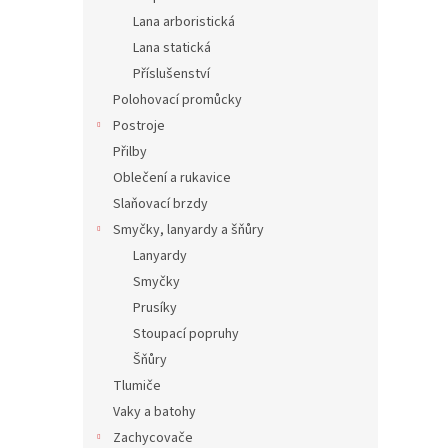
Lana arboristická
Lana statická
Příslušenství
Polohovací promůcky
Postroje
Přilby
Oblečení a rukavice
Slaňovací brzdy
Smyčky, lanyardy a šňůry
Lanyardy
Smyčky
Prusíky
Stoupací popruhy
Šňůry
Tlumiče
Vaky a batohy
Zachycovače