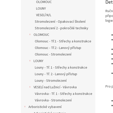
Det
OLOMOUC
LOUNY
Ručn
VESELÍ N/L
přip
bigwa
Stromolezení - Opakovací školení
Stromolezení 2 - pokročilé techniky
OLOMOUC
Olomouc - Tř.1 - Střechy a konstrukce
Olomouc - Tř.2 - Lanový přístup
Olomouc - Stromolezení
LOUNY
Louny - Tř. 1 - Střechy a konstrukce
Louny - Tř. 2 - Lanový přístup
Louny - Stromolezení
Pro p
VESELÍ nad Lužnicí - Vávrovka
Vávrovka - Tř. 1 - Střechy a konstrukce
Vávrovka - Stromolezení
Arboristické vybavení