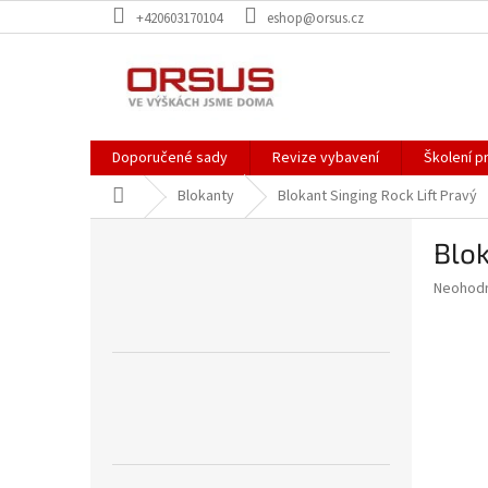
Přejít
+420603170104
eshop@orsus.cz
na
obsah
Doporučené sady
Revize vybavení
Školení p
Domů
Blokanty
Blokant Singing Rock Lift Pravý
P
Blok
o
s
Průměr
Neohod
t
hodnoce
r
produkt
a
je
0,0
n
z
n
5
í
hvězdič
p
a