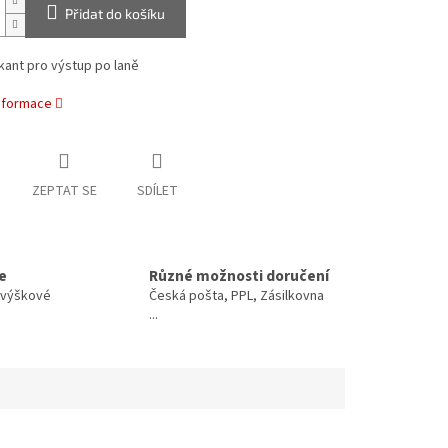
Přidat do košíku
kant pro výstup po laně
informace
ZEPTAT SE
SDÍLET
e
Různé možnosti doručení
o výškové
Česká pošta, PPL, Zásilkovna
...