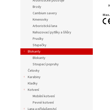
Arboristické postroje
Brzdy
Cambium savery
Max.
Kmenovky
Arboristická lana
Nahazovací pytlíky a šňůry
Prusíky
Stupačky
Blokanty
Blokanty
Stoupací popruhy
Čelovky
Karabiny
Kladky
Kotvení
Mobilní kotvení
Pevné kotvení
Lana a příslušenství