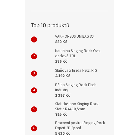
Top 10 produktů
VAK - ORSUS UNIBAG 30l
880 Kč
Karabina Singing Rock Oval
ocelová TRL
286 Kč
Slaňovací brzda Petzl RIG
4 192 Kč
Přilba Singing Rock Flash
Industry
1 397 Kč
Statické lano Singing Rock
Static R44 10,5mm
795 Kč
Pracovní postroj Singing Rock
Expert 3D Speed
5 630 Kč