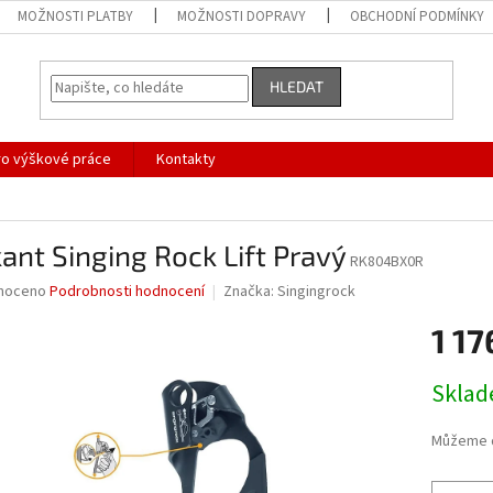
MOŽNOSTI PLATBY
MOŽNOSTI DOPRAVY
OBCHODNÍ PODMÍNKY
HLEDAT
ro výškové práce
Kontakty
ant Singing Rock Lift Pravý
RK804BX0R
né
noceno
Podrobnosti hodnocení
Značka:
Singingrock
ní
1 17
u
Měrná
Skla
cena:
ek.
Můžeme d