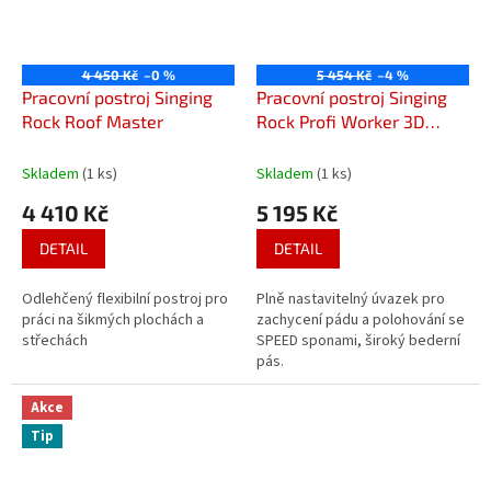
4 450 Kč
–0 %
5 454 Kč
–4 %
Pracovní postroj Singing
Pracovní postroj Singing
Rock Roof Master
Rock Profi Worker 3D
Speed
Skladem
(1 ks)
Skladem
(1 ks)
4 410 Kč
5 195 Kč
DETAIL
DETAIL
Odlehčený flexibilní postroj pro
Plně nastavitelný úvazek pro
práci na šikmých plochách a
zachycení pádu a polohování se
střechách
SPEED sponami, široký bederní
pás.
Akce
Tip