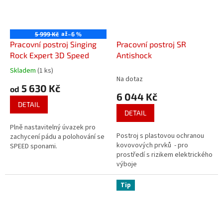
až
5 999 Kč
–6 %
Pracovní postroj Singing
Pracovní postroj SR
Rock Expert 3D Speed
Antishock
Skladem
(1 ks)
Průměrné
Na dotaz
hodnocení
5 630 Kč
od
produktu
6 044 Kč
je
DETAIL
3,7
DETAIL
z
Plně nastavitelný úvazek pro
5
Postroj s plastovou ochranou
zachycení pádu a polohování se
hvězdiček.
kovovových prvků - pro
SPEED sponami.
prostředí s rizikem elektrického
výboje
Tip