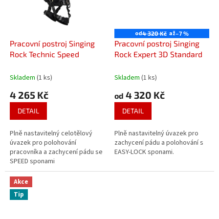
od
až
4 320 Kč
–7 %
Pracovní postroj Singing
Pracovní postroj Singing
Rock Technic Speed
Rock Expert 3D Standard
Skladem
(1 ks)
Skladem
(1 ks)
4 265 Kč
4 320 Kč
od
DETAIL
DETAIL
Plně nastavitelný celotělový
Plně nastavitelný úvazek pro
úvazek pro polohování
zachycení pádu a polohování s
pracovníka a zachycení pádu se
EASY-LOCK sponami.
SPEED sponami
Akce
Tip