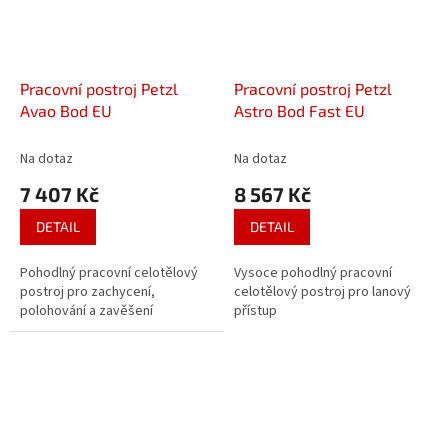
Pracovní postroj Petzl
Pracovní postroj Petzl
Avao Bod EU
Astro Bod Fast EU
Na dotaz
Na dotaz
7 407 Kč
8 567 Kč
DETAIL
DETAIL
Pohodlný pracovní celotělový
Vysoce pohodlný pracovní
postroj pro zachycení,
celotělový postroj pro lanový
polohování a zavěšení
přístup