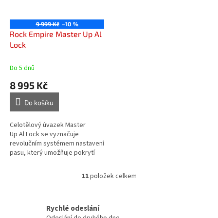
9 999 Kč
–10 %
Rock Empire Master Up Al
Lock
Do 5 dnů
8 995 Kč
Do košíku
Celotělový úvazek Master
Up Al Lock se vyznačuje
revolučním systémem nastavení
pasu, který umožňuje pokrytí
celé škály velikostí.
11
položek celkem
O
v
l
á
Rychlé odeslání
d