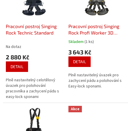
s
k
p
t
r
ů
o
d
Pracovní postroj Singing
Pracovní postroj Singing
u
Rock Technic Standard
Rock Profi Worker 3D
k
Standard
Skladem
(1 ks)
Průměrné
t
Na dotaz
hodnocení
3 643 Kč
ů
produktu
2 880 Kč
je
DETAIL
5,0
DETAIL
z
Plně nastavitelný úvazek pro
5
Plně nastavitelný celotělový
zachycení pádu a polohování s
hvězdiček.
úvazek pro polohování
Easy-lock sponami.
pracovníka a zachycení pádu s
easy-lock sponami
Akce