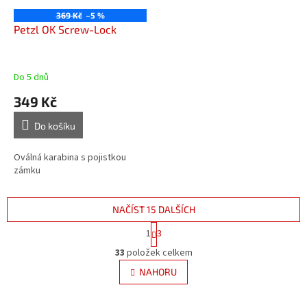
369 Kč
–5 %
Petzl OK Screw-Lock
Do 5 dnů
349 Kč
Do košíku
Oválná karabina s pojistkou
zámku
NAČÍST 15 DALŠÍCH
S
1
3
t
O
r
33
položek celkem
v
á
l
NAHORU
n
á
k
d
o