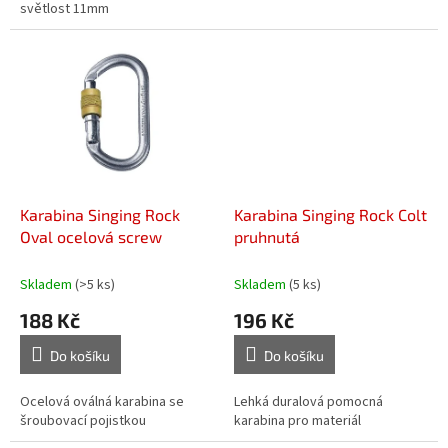
světlost 11mm
Karabina Singing Rock
Karabina Singing Rock Colt
Oval ocelová screw
pruhnutá
Skladem
(>5 ks)
Skladem
(5 ks)
188 Kč
196 Kč
Do košíku
Do košíku
Ocelová oválná karabina se
Lehká duralová pomocná
šroubovací pojistkou
karabina pro materiál