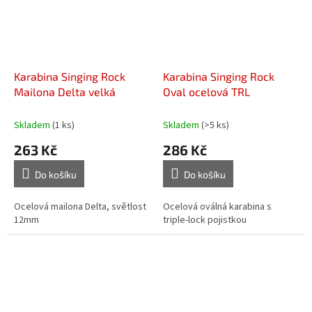
Karabina Singing Rock
Karabina Singing Rock
Mailona Delta velká
Oval ocelová TRL
Skladem
(1 ks)
Skladem
(>5 ks)
263 Kč
286 Kč
Do košíku
Do košíku
Ocelová mailona Delta, světlost
Ocelová oválná karabina s
12mm
triple-lock pojistkou