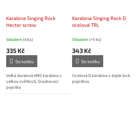
Karabina Singing Rock
Karabina Singing Rock D
Hector screw
ocelová TRL
Skladem
(4 ks)
Skladem
(>5 ks)
335 Kč
343 Kč
Do košíku
Do košíku
Velká duralová HMS karabina s
Ocelová D karabina s triple-lock
velkou světlostí, šroubovací
pojistkou
pojistka