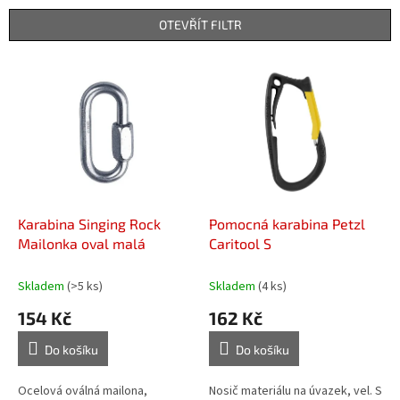
n
OTEVŘÍT FILTR
í
p
V
r
ý
o
p
d
i
u
s
k
p
t
r
ů
o
d
Karabina Singing Rock
Pomocná karabina Petzl
u
Mailonka oval malá
Caritool S
k
t
Skladem
(>5 ks)
Skladem
(4 ks)
ů
154 Kč
162 Kč
Do košíku
Do košíku
Ocelová oválná mailona,
Nosič materiálu na úvazek, vel. S