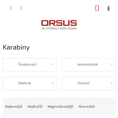
Přejít
NÁKUP
na
obsah
KOŠÍK
Karabiny
Šroubovací
Automatické
Dlaňové
Ostatní
Ř
a
Nejlevnější
Nejdražší
Nejprodávanější
Abecedně
z
e