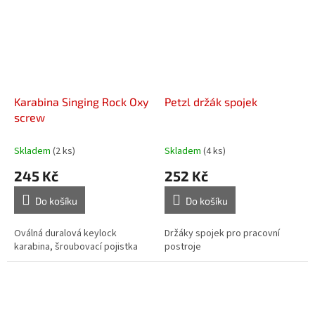
Karabina Singing Rock Oxy
Petzl držák spojek
screw
Skladem
(2 ks)
Skladem
(4 ks)
245 Kč
252 Kč
Do košíku
Do košíku
Oválná duralová keylock
Držáky spojek pro pracovní
karabina, šroubovací pojistka
postroje