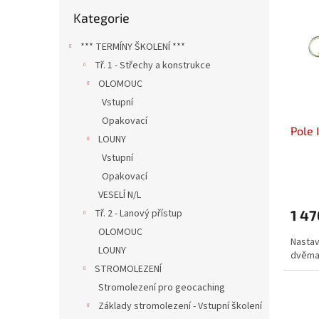
o
n
Přeskočit
p
d
Kategorie
e
kategorie
i
u
l
s
k
*** TERMÍNY ŠKOLENÍ ***
p
t
Tř. 1 - Střechy a konstrukce
r
ů
OLOMOUC
o
d
Vstupní
u
Opakovací
Pole I
k
LOUNY
t
Vstupní
ů
Opakovací
VESELÍ N/L
Tř. 2 - Lanový přístup
1 47
OLOMOUC
Nastav
LOUNY
dvěma 
STROMOLEZENÍ
Stromolezení pro geocaching
Základy stromolezení - Vstupní školení