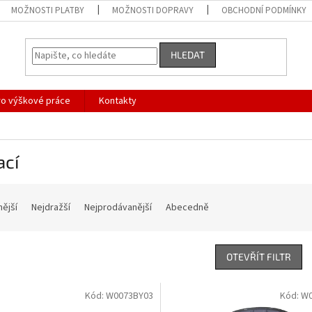
MOŽNOSTI PLATBY
MOŽNOSTI DOPRAVY
OBCHODNÍ PODMÍNKY
HLEDAT
ro výškové práce
Kontakty
ací
nější
Nejdražší
Nejprodávanější
Abecedně
OTEVŘÍT FILTR
Kód:
W0073BY03
Kód:
W0