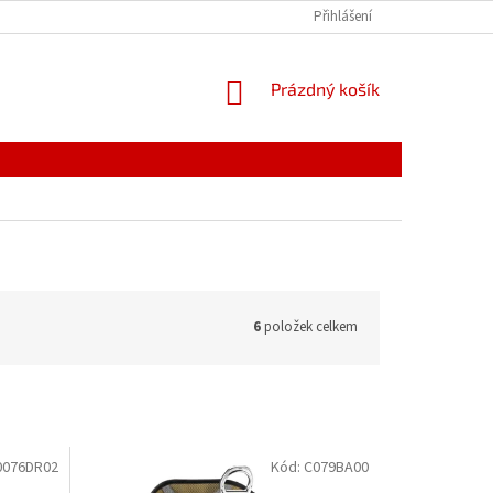
PODMÍNKY OCHRANY OSOBNÍCH ÚDAJŮ
Přihlášení
ODSTOUPENÍ OD SMLOUVY, 
NÁKUPNÍ
Prázdný košík
KOŠÍK
6
položek celkem
076DR02
Kód:
C079BA00