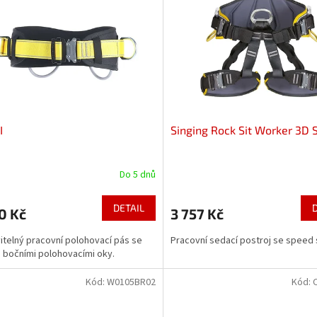
I
Singing Rock Sit Worker 3D 
Do 5 dnů
DETAIL
0 Kč
3 757 Kč
itelný pracovní polohovací pás se
Pracovní sedací postroj se speed
bočními polohovacími oky.
Kód:
W0105BR02
Kód: