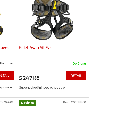
Speed
Petzl Avao Sit Fast
Na dotaz
Do 5 dnů
DETAIL
DETAIL
5 247 Kč
 sponami
Superpohodlný sedací postroj
C069AA01
Kód:
C069BB00
Novinka