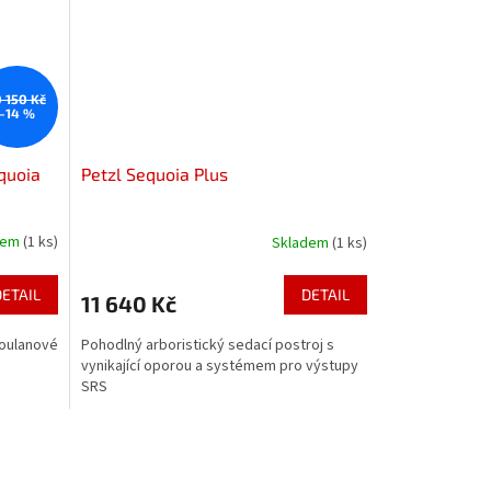
0 150 Kč
–14 %
equoia
Petzl Sequoia Plus
dem
(1 ks)
Skladem
(1 ks)
DETAIL
DETAIL
11 640 Kč
voulanové
Pohodlný arboristický sedací postroj s
vynikající oporou a systémem pro výstupy
SRS