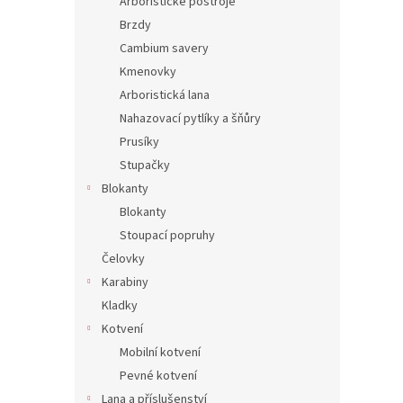
Arboristické postroje
Brzdy
Cambium savery
Kmenovky
Arboristická lana
Nahazovací pytlíky a šňůry
Prusíky
Stupačky
Blokanty
Blokanty
Stoupací popruhy
Čelovky
Karabiny
Kladky
Kotvení
Mobilní kotvení
Pevné kotvení
Lana a příslušenství