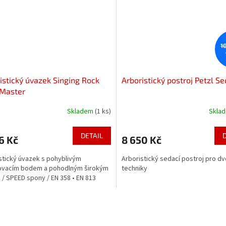
1
istický úvazek Singing Rock
Arboristický postroj Petzl S
 Master
Skladem
(1 ks)
Skla
DETAIL
6 Kč
8 650 Kč
stický úvazek s pohyblivým
Arboristický sedací postroj pro d
ovacím bodem a pohodlným širokým
techniky
/ SPEED spony / EN 358 • EN 813
O
v
l