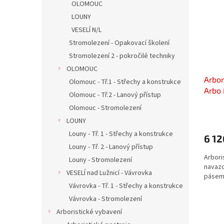
OLOMOUC
LOUNY
VESELÍ N/L
Stromolezení - Opakovací školení
Stromolezení 2 - pokročilé techniky
OLOMOUC
Arbor
Olomouc - Tř.1 - Střechy a konstrukce
Arbo
Olomouc - Tř.2 - Lanový přístup
Olomouc - Stromolezení
LOUNY
Louny - Tř. 1 - Střechy a konstrukce
6 12
Louny - Tř. 2 - Lanový přístup
Arbori
Louny - Stromolezení
navaz
VESELÍ nad Lužnicí - Vávrovka
pásem 
Vávrovka - Tř. 1 - Střechy a konstrukce
Vávrovka - Stromolezení
Arboristické vybavení