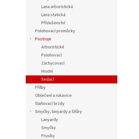
Lana arboristická
Lana statická
Příslušenství
Polohovací promůcky
Postroje
Arboristické
Polohovací
Zachycovací
Hrudní
Sedací
Přilby
Oblečení a rukavice
Slaňovací brzdy
Smyčky, lanyardy a šňůry
Lanyardy
Smyčky
Prusíky