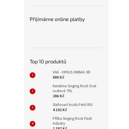
Přijímáme online platby
Top 10 produktů
VAK - ORSUS UNIBAG 30l
880 Kč
Karabina Singing Rock Oval
ocelová TRL
286 Kč
Slaňovací brzda Petzl RIG
4 192 Kč
Přilba Singing Rock Flash
Industry
1 397 Kč