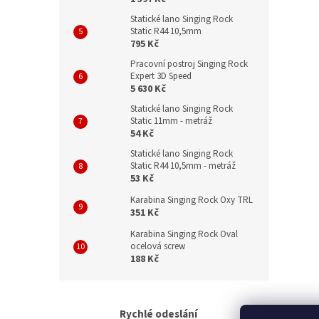
Statické lano Singing Rock
Static R44 10,5mm
795 Kč
Pracovní postroj Singing Rock
Expert 3D Speed
5 630 Kč
Statické lano Singing Rock
Static 11mm - metráž
54 Kč
Statické lano Singing Rock
Static R44 10,5mm - metráž
53 Kč
Karabina Singing Rock Oxy TRL
351 Kč
Karabina Singing Rock Oval
ocelová screw
188 Kč
Rychlé odeslání