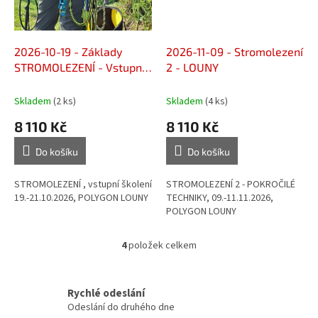
2026-10-19 - Základy
2026-11-09 - Stromolezení
STROMOLEZENÍ - Vstupní
2 - LOUNY
- LOUNY
Skladem
(2 ks)
Skladem
(4 ks)
8 110 Kč
8 110 Kč
Do košíku
Do košíku
STROMOLEZENÍ , vstupní školení
STROMOLEZENÍ 2 - POKROČILÉ
19.-21.10.2026, POLYGON LOUNY
TECHNIKY, 09.-11.11.2026,
POLYGON LOUNY
4
položek celkem
O
v
l
á
Rychlé odeslání
d
Odeslání do druhého dne