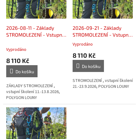
s
k
p
t
r
ů
o
d
2026-08-11 - Základy
2026-09-21 - Základy
u
STROMOLEZENÍ - Vstupní
STROMOLEZENÍ - Vstupní
k
- LOUNY
- LOUNY
Vyprodáno
Průměrné
t
Vyprodáno
hodnocení
8 110 Kč
ů
produktu
8 110 Kč
je
Do košíku
5,0
Do košíku
z
5
STROMOLEZENÍ , vstupní školení
ZÁKLADY STROMOLEZENÍ ,
hvězdiček.
21.-23.9.2026, POLYGON LOUNY
vstupní školení 11.-13.8.2026,
POLYGON LOUNY