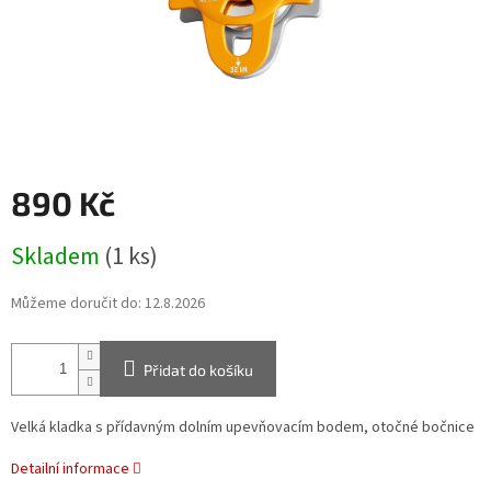
890 Kč
Měrná
Skladem
(1 ks)
cena:
Můžeme doručit do:
12.8.2026
Přidat do košíku
Velká kladka s přídavným dolním upevňovacím bodem, otočné bočnice
Detailní informace