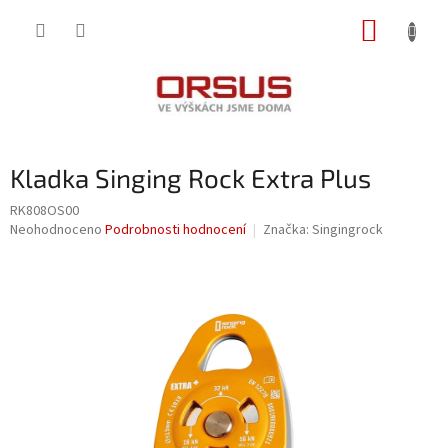
Přejít
NÁKUP
na
obsah
KOŠÍK
Kladka Singing Rock Extra Plus
RK808OS00
Průměrné
Neohodnoceno
Podrobnosti hodnocení
Značka:
Singingrock
hodnocení
produktu
je
0,0
z
5
hvězdiček.