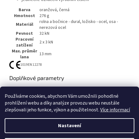
Barva
oranžová, černá
Hmotnost
276 g
rolna a bočnice - dural, ložisko - ocel, osa -
Materiál
nerezová ocel
Pevnost
32 kN
Pracovní
2 x 3 kN
zatížení
Max. průměr
13 mm
lana
1019
EN 12278
Doplňkové parametry
Kategorie
:
Kladky
Používáme cookies, abychom Vám umožnili pohodlné
EAN
:
8595033358683
prohlížení webu a díky analýze provozu webu neustále
zlepšovali jeho funkce, výkon a použitelnost.
Více informací
Z
á
Nastavení
Vytvořil Shoptet
p
a