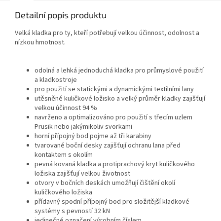
Detailní popis produktu
Velká kladka pro ty, kteří potřebují velkou účinnost, odolnost a
nízkou hmotnost.
odolná a lehká jednoduchá kladka pro průmyslové použití
a kladkostroje
pro použití se statickými a dynamickými textilními lany
utěsněné kuličkové ložisko a velký průměr kladky zajišťují
velkou účinnost 94 %
navrženo a optimalizováno pro použití s třecím uzlem
Prusik nebo jakýmikoliv svorkami
horní přípojný bod pojme až tři karabiny
tvarované boční desky zajišťují ochranu lana před
kontaktem s okolím
pevná kovaná kladka a protiprachový kryt kuličkového
ložiska zajišťují velkou životnost
otvory v bočních deskách umožňují čištění okolí
kuličkového ložiska
přídavný spodní přípojný bod pro složitější kladkové
systémy s pevností 32 kN
jedinečné označení výrobním číslem