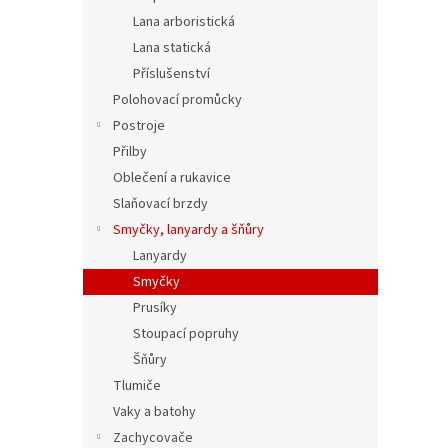
Lana arboristická
Lana statická
Příslušenství
Polohovací promůcky
Postroje
Přilby
Oblečení a rukavice
Slaňovací brzdy
Smyčky, lanyardy a šňůry
Lanyardy
Smyčky
Prusíky
Stoupací popruhy
Šňůry
Tlumiče
Vaky a batohy
Zachycovače