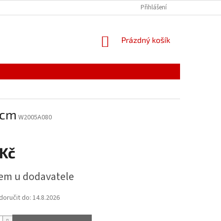
PODMÍNKY OCHRANY OSOBNÍCH ÚDAJŮ
Přihlášení
ODSTOUPENÍ OD SMLOUVY, 
NÁKUPNÍ
Prázdný košík
KOŠÍK
0cm
W2005A080
 Kč
em u dodavatele
oručit do:
14.8.2026