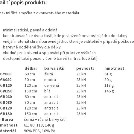
ailní popis produktu
aktní šitá smyčka z dvouvrstvého materiálu.
minimalistická, pevná a odolná
konstruovaná ze dvou částí, kde je vložené pevnostní jádro do dutiny
vnější materiál chrání barevné jádro, které je viditelné v případě poškoze
barevně oddělené švy dle délky
vhodné pro kotvení a spojování při práci ve výškách
dostupné také pouze v černé barvě (antracitové šití)
:
délka:
barva šití:
pevnost:
hmotnost:
05
Y060
60 cm
žlutá
25 kN
61 g
05
A080
80 cm
modrá
25 kN
80 g
05
R120
120 cm
červená
25 kN
118 g
05
W150
150 cm
bílá
25 kN
146 g
05
B060
60 cm
antracit
25 kN
05
B080
80 cm
antracit
25 kN
05
B120
120 cm
antracit
25 kN
05
B150
150 cm
antracit
25 kN
Barva
černá + různé barvy šití
motnost
61, 80, 118, 146 g
Materiál
90% PES, 10% PA