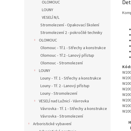
Det
OLOMOUC
LOUNY
Komp
VESELÍ N/L
Stromolezení - Opakovací školení
Stromolezení 2 - pokročilé techniky
OLOMOUC
Olomouc - Tř.1 - Střechy a konstrukce
Olomouc - Tř.2 - Lanový přístup
Olomouc - Stromolezení
Kód
LOUNY
W20
W20
Louny - Tř. 1 - Střechy a konstrukce
W20
Louny - Tř. 2 - Lanový přístup
W20
Louny - Stromolezení
W20
W20
VESELÍ nad Lužnicí - Vávrovka
W20
Vávrovka - Tř. 1 - Střechy a konstrukce
W20
Vávrovka - Stromolezení
H
Arboristické vybavení