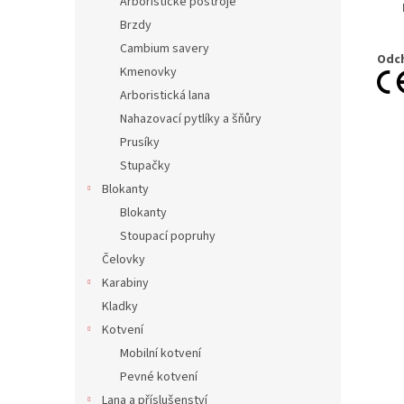
Arboristické postroje
Brzdy
Cambium savery
Odch
Kmenovky
Arboristická lana
Nahazovací pytlíky a šňůry
Prusíky
Stupačky
Blokanty
Blokanty
Stoupací popruhy
Čelovky
Karabiny
Kladky
Kotvení
Mobilní kotvení
Pevné kotvení
Lana a příslušenství