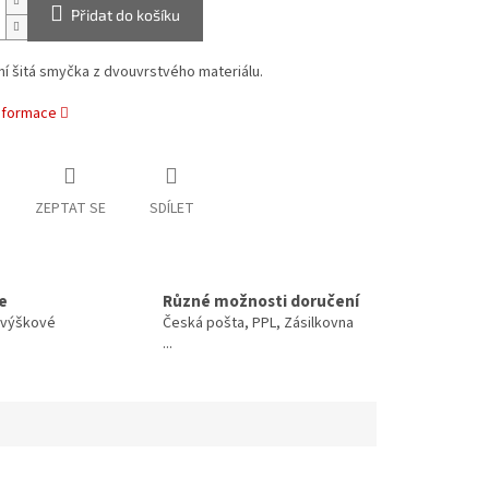
Přidat do košíku
í šitá smyčka z dvouvrstvého materiálu.
informace
ZEPTAT SE
SDÍLET
e
Různé možnosti doručení
o výškové
Česká pošta, PPL, Zásilkovna
...