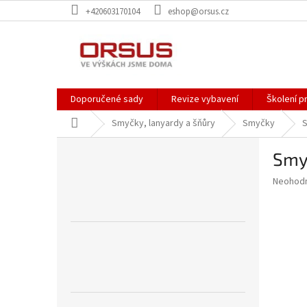
Přejít
+420603170104
eshop@orsus.cz
na
obsah
Doporučené sady
Revize vybavení
Školení p
Domů
Smyčky, lanyardy a šňůry
Smyčky
S
P
Smy
o
s
Průměr
Neohod
t
hodnoce
r
produkt
a
je
0,0
n
z
n
5
í
hvězdič
p
a