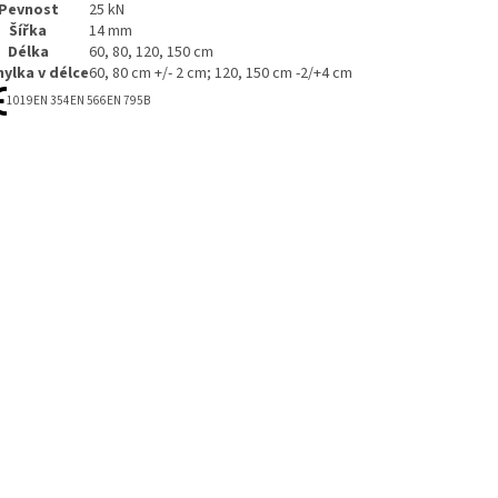
Pevnost
25 kN
Šířka
14 mm
Délka
60, 80, 120, 150 cm
ylka v délce
60, 80 cm +/- 2 cm; 120, 150 cm -2/+4 cm
1019
EN 354
EN 566
EN 795B