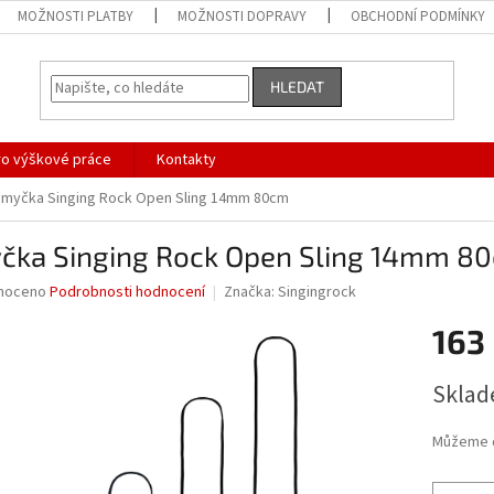
MOŽNOSTI PLATBY
MOŽNOSTI DOPRAVY
OBCHODNÍ PODMÍNKY
HLEDAT
ro výškové práce
Kontakty
myčka Singing Rock Open Sling 14mm 80cm
čka Singing Rock Open Sling 14mm 8
né
noceno
Podrobnosti hodnocení
Značka:
Singingrock
ní
163
u
Měrná
Sklad
cena:
ek.
Můžeme d