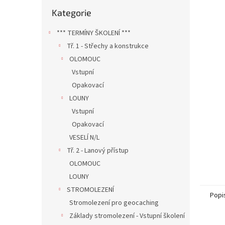
n
Přeskočit
Kategorie
e
kategorie
l
*** TERMÍNY ŠKOLENÍ ***
Tř. 1 - Střechy a konstrukce
OLOMOUC
Vstupní
Opakovací
LOUNY
Vstupní
Opakovací
VESELÍ N/L
Tř. 2 - Lanový přístup
OLOMOUC
LOUNY
STROMOLEZENÍ
Popi
Stromolezení pro geocaching
Základy stromolezení - Vstupní školení