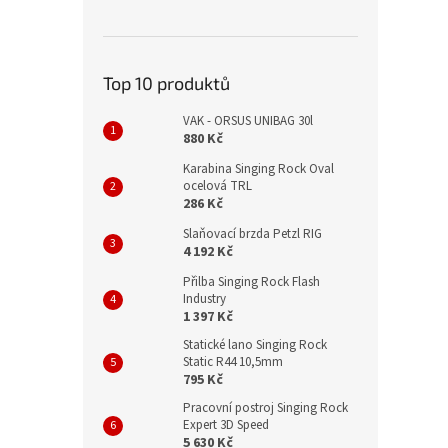
Top 10 produktů
VAK - ORSUS UNIBAG 30l
880 Kč
Karabina Singing Rock Oval
ocelová TRL
286 Kč
Slaňovací brzda Petzl RIG
4 192 Kč
Přilba Singing Rock Flash
Industry
1 397 Kč
Statické lano Singing Rock
Static R44 10,5mm
795 Kč
Pracovní postroj Singing Rock
Expert 3D Speed
5 630 Kč