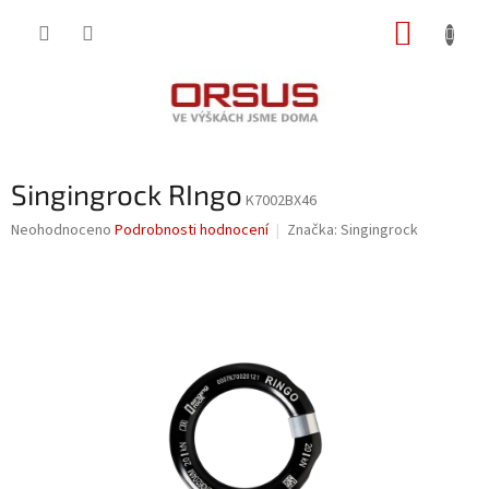
Přejít
NÁKUP
na
obsah
KOŠÍK
Singingrock RIngo
K7002BX46
Průměrné
Neohodnoceno
Podrobnosti hodnocení
Značka:
Singingrock
hodnocení
produktu
je
0,0
z
5
hvězdiček.