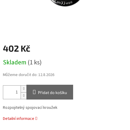
402 Kč
Měrná
Skladem
(1 ks)
cena:
Můžeme doručit do:
12.8.2026
Přidat do košíku
Rozpojitelný spojovací kroužek
Detailní informace