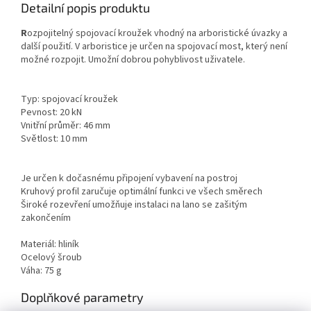
Detailní popis produktu
R
ozpojitelný spojovací kroužek vhodný na arboristické úvazky a
další použití. V arboristice je určen na spojovací most, který není
možné rozpojit. Umožní dobrou pohyblivost uživatele.
Typ: spojovací kroužek
Pevnost: 20 kN
Vnitřní průměr: 46 mm
Světlost: 10 mm
Je určen k dočasnému připojení vybavení na postroj
Kruhový profil zaručuje optimální funkci ve všech směrech
Široké rozevření umožňuje instalaci na lano se zašitým
zakončením
Materiál: hliník
Ocelový šroub
Váha: 75 g
Doplňkové parametry