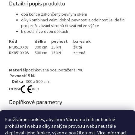
Detailní popis produktu
oba konce zakončeny pevným okem
díky kombinaci velmi dobré pevnosti a odolnosti je ideální
pro prořezávání stromů či sváření ve výšce
k dostání ve dvou délkách
Kód
délka
pevnost
barva ok
RK851XX
03
300 cm
15 kN
žlutá
RK851XX
05
500 cm
15 kN
zelená
Materiál
pozinkovaná ocel potažená PVC
Pevnost
15 kN
Délka
300 a 500 cm
EN 795B
1019
Doplňkové parametry
Kategorie
:
Ploché smyčky
Používáme cookies, abychom Vám umožnili pohodlné
EAN
:
8595033347595
prohlížení webu a díky analýze provozu webu neustále
zlepšovali jeho funkce, výkon a použitelnost.
Více informací