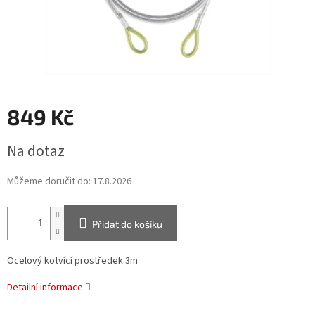
849 Kč
Měrná
Na dotaz
cena:
Můžeme doručit do:
17.8.2026
Přidat do košíku
Ocelový kotvící prostředek 3m
Detailní informace