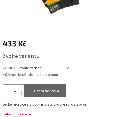
433 Kč
Měrná
Zvolte variantu
cena:
Varianta
Můžeme doručit do:
Zvolte variantu
Přidat do košíku
Lehké rukavice s dlouhými prsty vhodné i pro slaňování
Detailní informace