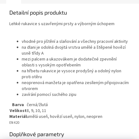
Detailní popis produktu
Lehké rukavice s uzavřenými prsty a výborným úchopem
vhodné pro jištění a slaňování a všechny pracovní aktivity
na dlani je odolná dvojitá vrstva umělé a štěpené hovězí
usně třídy A
mezi palcem a ukazovákem je dodatečné zpevnění
oblasti s vysokým opotřebením
na hřbetu rukavice je vysoce prodyšný a odolný nylon
proti otěru
neoprenová manžeta je opatřena zesíleným připojovacím
otvorem
zavírání pomocí suchého zipu
Barva
černá/žlutá
Velikost
8, 9, 10, 11
Materiál
umělá useň, hovězí useň, nylon, neopren
EN 420
Doplňkové parametry