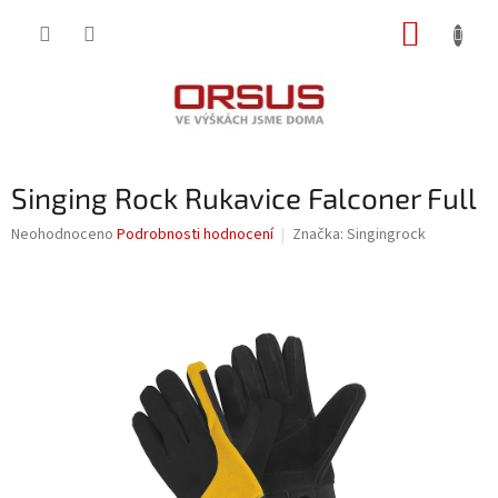
Přejít
NÁKUP
na
obsah
KOŠÍK
Singing Rock Rukavice Falconer Full
Průměrné
Neohodnoceno
Podrobnosti hodnocení
Značka:
Singingrock
hodnocení
produktu
je
0,0
z
5
hvězdiček.