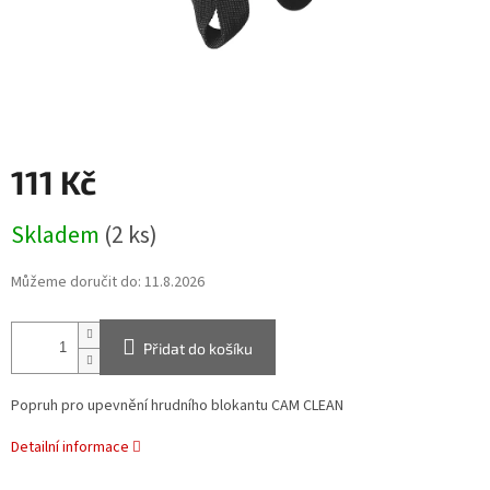
111 Kč
Měrná
Skladem
(2 ks)
cena:
Můžeme doručit do:
11.8.2026
Přidat do košíku
Popruh pro upevnění hrudního blokantu CAM CLEAN
Detailní informace