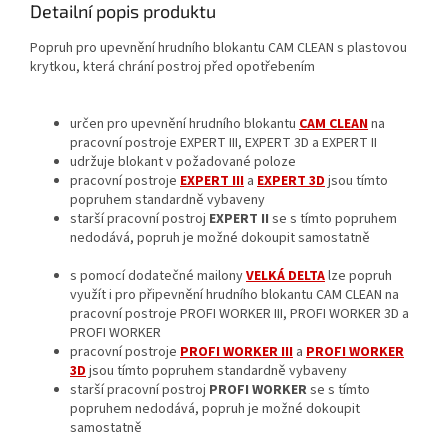
Detailní popis produktu
Popruh pro upevnění hrudního blokantu CAM CLEAN s plastovou
krytkou, která chrání postroj před opotřebením
určen pro upevnění hrudního blokantu
CAM CLEAN
na
pracovní postroje EXPERT III, EXPERT 3D a EXPERT II
udržuje blokant v požadované poloze
pracovní postroje
EXPERT III
a
EXPERT 3D
jsou tímto
popruhem standardně vybaveny
starší pracovní postroj
EXPERT II
se s tímto popruhem
nedodává, popruh je možné dokoupit samostatně
s pomocí dodatečné mailony
VELKÁ DELTA
lze popruh
využít i pro připevnění hrudního blokantu CAM CLEAN na
pracovní postroje PROFI WORKER III, PROFI WORKER 3D a
PROFI WORKER
pracovní postroje
PROFI WORKER III
a
PROFI WORKER
3D
jsou tímto popruhem standardně vybaveny
starší pracovní postroj
PROFI WORKER
se s tímto
popruhem nedodává, popruh je možné dokoupit
samostatně