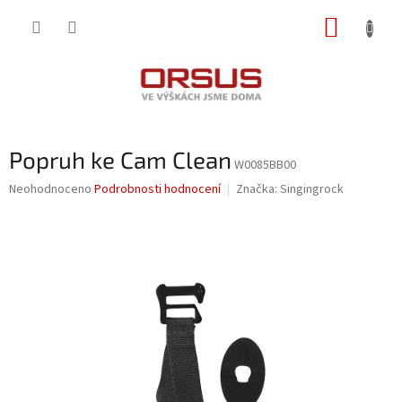
Přejít
NÁKUP
na
obsah
KOŠÍK
Popruh ke Cam Clean
W0085BB00
Průměrné
Neohodnoceno
Podrobnosti hodnocení
Značka:
Singingrock
hodnocení
produktu
je
0,0
z
5
hvězdiček.