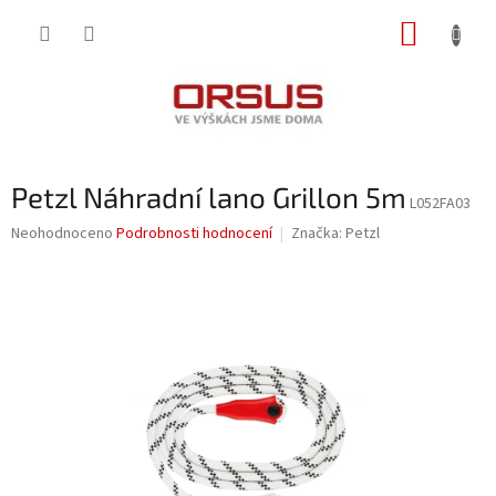
Přejít
NÁKUP
na
obsah
KOŠÍK
Petzl Náhradní lano Grillon 5m
L052FA03
Průměrné
Neohodnoceno
Podrobnosti hodnocení
Značka:
Petzl
hodnocení
produktu
je
0,0
z
5
hvězdiček.