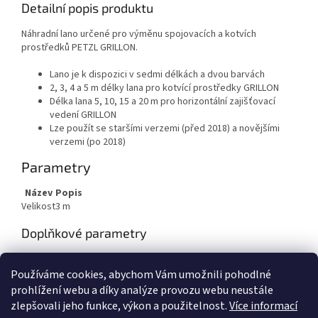
Detailní popis produktu
Náhradní lano určené pro výměnu spojovacích a kotvích
prostředků PETZL GRILLON.
Lano je k dispozici v sedmi délkách a dvou barvách
2, 3, 4 a 5 m délky lana pro kotvící prostředky GRILLON
Délka lana 5, 10, 15 a 20 m pro horizontální zajišťovací
vedení GRILLON
Lze použít se staršími verzemi (před 2018) a novějšími
verzemi (po 2018)
Parametry
Název
Popis
Velikost
3 m
Doplňkové parametry
Kategorie
:
Polohovací pomůcky
Používáme cookies, abychom Vám umožnili pohodlné
EAN
:
3342540821729
prohlížení webu a díky analýze provozu webu neustále
zlepšovali jeho funkce, výkon a použitelnost.
Více informací
Z