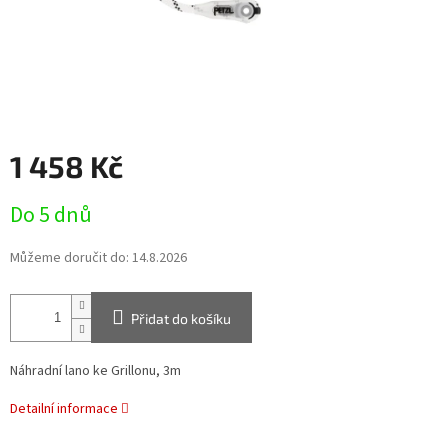
1 458 Kč
Měrná
Do 5 dnů
cena:
Můžeme doručit do:
14.8.2026
Přidat do košíku
Náhradní lano ke Grillonu, 3m
Detailní informace