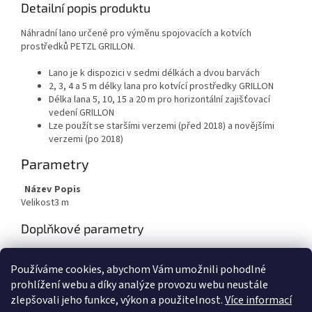
Detailní popis produktu
Náhradní lano určené pro výměnu spojovacích a kotvích
prostředků PETZL GRILLON.
Lano je k dispozici v sedmi délkách a dvou barvách
2, 3, 4 a 5 m délky lana pro kotvící prostředky GRILLON
Délka lana 5, 10, 15 a 20 m pro horizontální zajišťovací
vedení GRILLON
Lze použít se staršími verzemi (před 2018) a novějšími
verzemi (po 2018)
Parametry
Název
Popis
Velikost
3 m
Doplňkové parametry
Kategorie
:
Polohovací pomůcky
Používáme cookies, abychom Vám umožnili pohodlné
EAN
:
3342540821699
prohlížení webu a díky analýze provozu webu neustále
zlepšovali jeho funkce, výkon a použitelnost.
Více informací
Z