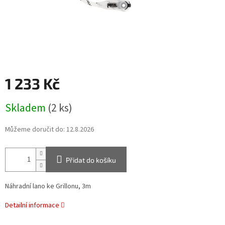
1 233 Kč
Měrná
Skladem
(2 ks)
cena:
Můžeme doručit do:
12.8.2026
Přidat do košíku
Náhradní lano ke Grillonu, 3m
Detailní informace