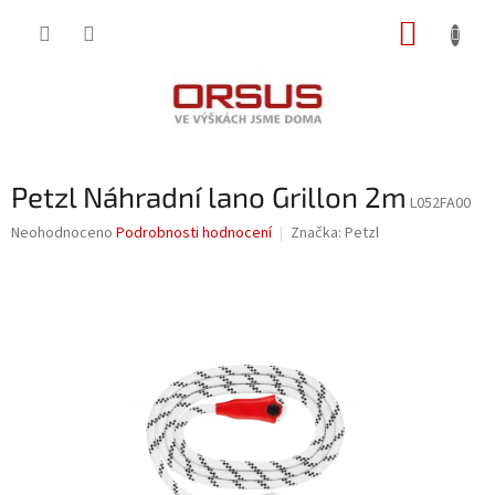
Přejít
NÁKUP
na
obsah
KOŠÍK
Petzl Náhradní lano Grillon 2m
L052FA00
Průměrné
Neohodnoceno
Podrobnosti hodnocení
Značka:
Petzl
hodnocení
produktu
je
0,0
z
5
hvězdiček.