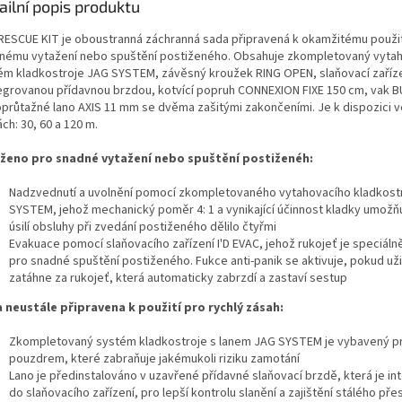
ailní popis produktu
RESCUE KIT je oboustranná záchranná sada připravená k okamžitému použit
nému vytažení nebo spuštění postiženého. Obsahuje zkompletovaný vyta
ém kladkostroje JAG SYSTEM, závěsný kroužek RING OPEN, slaňovací zaříze
tegrovanou přídavnou brzdou, kotvící popruh CONNEXION FIXE 150 cm, vak 
oprůtažné lano AXIS 11 mm se dvěma zašitými zakončeními. Je k dispozici v
ch: 30, 60 a 120 m.
ženo pro snadné vytažení nebo spuštění postiženéh:
Nadzvednutí a uvolnění pomocí zkompletovaného vytahovacího kladkost
SYSTEM, jehož mechanický poměr 4: 1 a vynikající účinnost kladky umožňu
úsilí obsluhy při zvedání postiženého dělilo čtyřmi
Evakuace pomocí slaňovacího zařízení I'D EVAC, jehož rukojeť je speciál
pro snadné spuštění postiženého. Fukce anti-panik se aktivuje, pokud uživ
zatáhne za rukojeť, která automaticky zabrzdí a zastaví sestup
 neustále připravena k použití pro rychlý zásah:
Zkompletovaný systém kladkostroje s lanem JAG SYSTEM je vybavený 
pouzdrem, které zabraňuje jakémukoli riziku zamotání
Lano je předinstalováno v uzavřené přídavné slaňovací brzdě, která je i
do slaňovacího zařízení, pro lepší kontrolu slanění a zajištění stálého př