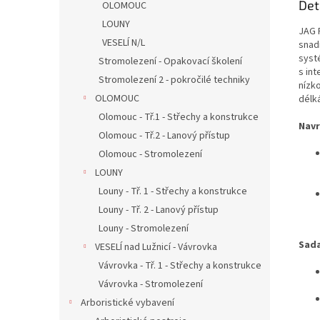
Det
OLOMOUC
LOUNY
JAG 
VESELÍ N/L
snad
syst
Stromolezení - Opakovací školení
s in
Stromolezení 2 - pokročilé techniky
nízk
OLOMOUC
délká
Olomouc - Tř.1 - Střechy a konstrukce
Navr
Olomouc - Tř.2 - Lanový přístup
Olomouc - Stromolezení
LOUNY
Louny - Tř. 1 - Střechy a konstrukce
Louny - Tř. 2 - Lanový přístup
Louny - Stromolezení
Sada
VESELÍ nad Lužnicí - Vávrovka
Vávrovka - Tř. 1 - Střechy a konstrukce
Vávrovka - Stromolezení
Arboristické vybavení