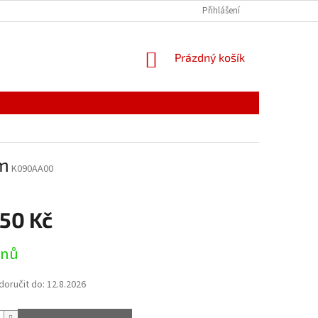
PODMÍNKY OCHRANY OSOBNÍCH ÚDAJŮ
Přihlášení
ODSTOUPENÍ OD SMLOUVY, 
NÁKUPNÍ
Prázdný košík
KOŠÍK
0m
K090AA00
450 Kč
dnů
oručit do:
12.8.2026