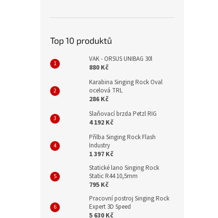
Top 10 produktů
VAK - ORSUS UNIBAG 30l
880 Kč
Karabina Singing Rock Oval
ocelová TRL
286 Kč
Slaňovací brzda Petzl RIG
4 192 Kč
Přilba Singing Rock Flash
Industry
1 397 Kč
Statické lano Singing Rock
Static R44 10,5mm
795 Kč
Pracovní postroj Singing Rock
Expert 3D Speed
5 630 Kč