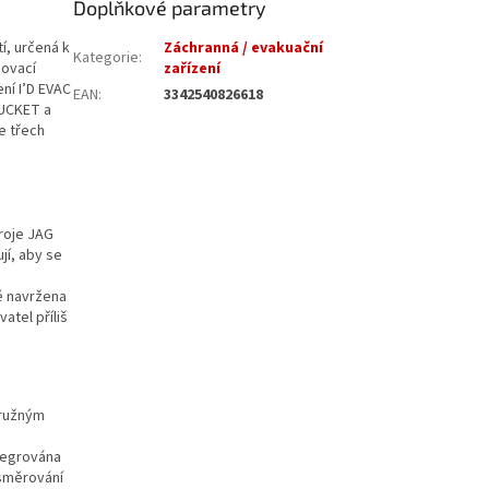
Doplňkové parametry
í, určená k
Záchranná / evakuační
Kategorie
:
hovací
zařízení
ní I’D EVAC
EAN
:
3342540826618
BUCKET a
e třech
roje JAG
jí, aby se
ně navržena
atel příliš
pružným
ntegrována
esměrování