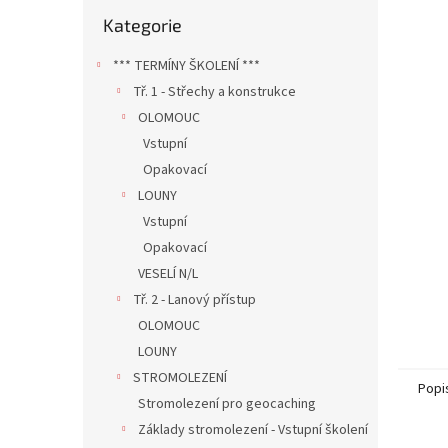
n
Přeskočit
Kategorie
e
kategorie
l
*** TERMÍNY ŠKOLENÍ ***
Tř. 1 - Střechy a konstrukce
OLOMOUC
Vstupní
Opakovací
LOUNY
Vstupní
Opakovací
VESELÍ N/L
Tř. 2 - Lanový přístup
OLOMOUC
LOUNY
STROMOLEZENÍ
Popi
Stromolezení pro geocaching
Základy stromolezení - Vstupní školení