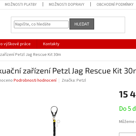
MOŽNOSTI PLATBY
MOŽNOSTI DOPRAVY
OBCHODNÍ PODMÍNKY
HLEDAT
ro výškové práce
Kontakty
zařízení Petzl Jag Rescue Kit 30m
uační zařízení Petzl Jag Rescue Kit 3
né
noceno
Podrobnosti hodnocení
Značka:
Petzl
ní
15 
u
Měrná
Do 5 
cena:
ek.
Můžeme d