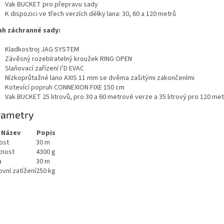
Vak BUCKET pro přepravu sady
K dispozici ve třech verzích délky lana: 30, 60 a 120 metrů
h záchranné sady:
Kladkostroj JAG SYSTEM
Závěsný rozebíratelný kroužek RING OPEN
Slaňovací zařízení I’D EVAC
Nízkoprůtažné lano AXIS 11 mm se dvěma zašitými zakončeními
Kotevící popruh CONNEXION FIXE 150 cm
Vak BUCKET 25 litrovů, pro 30 a 60 metrové verze a 35 litrový pro 120 me
rametry
Název
Popis
ost
30 m
nost
4300 g
a
30 m
vní zatížení
250 kg