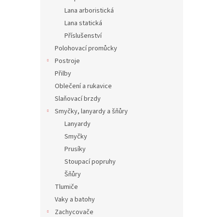
Lana arboristická
Lana statická
Příslušenství
Polohovací promůcky
Postroje
Přilby
Oblečení a rukavice
Slaňovací brzdy
Smyčky, lanyardy a šňůry
Lanyardy
Smyčky
Prusíky
Stoupací popruhy
Šňůry
Tlumiče
Vaky a batohy
Zachycovače