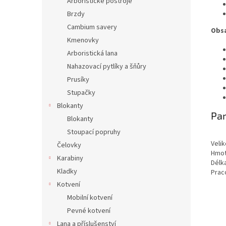
Arboristické postroje
Brzdy
Cambium savery
Obsa
Kmenovky
Arboristická lana
Nahazovací pytlíky a šňůry
Prusíky
Stupačky
Blokanty
Pa
Blokanty
Stoupací popruhy
Velik
Čelovky
Hmot
Karabiny
Délk
Kladky
Praco
Kotvení
Mobilní kotvení
Pevné kotvení
Lana a příslušenství