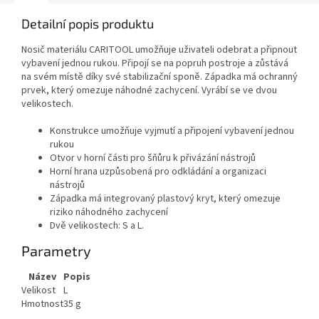
Detailní popis produktu
Nosič materiálu CARITOOL umožňuje uživateli odebrat a připnout
vybavení jednou rukou. Připojí se na popruh postroje a zůstává
na svém místě díky své stabilizační sponě. Západka má ochranný
prvek, který omezuje náhodné zachycení. Vyrábí se ve dvou
velikostech.
Konstrukce umožňuje vyjmutí a připojení vybavení jednou
rukou
Otvor v horní části pro šňůru k přivázání nástrojů
Horní hrana uzpůsobená pro odkládání a organizaci
nástrojů
Západka má integrovaný plastový kryt, který omezuje
riziko náhodného zachycení
Dvě velikostech: S a L.
Parametry
Název
Popis
Velikost
L
Hmotnost
35 g