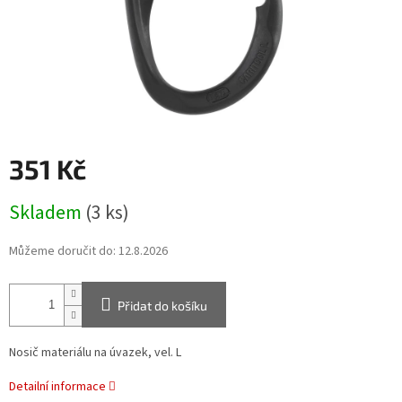
351 Kč
Měrná
Skladem
(3 ks)
cena:
Můžeme doručit do:
12.8.2026
Přidat do košíku
Nosič materiálu na úvazek, vel. L
Detailní informace