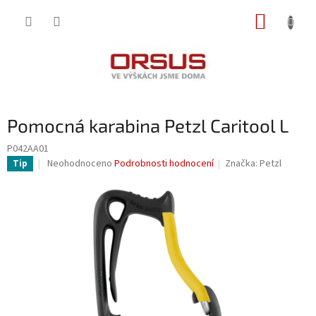
Přejít
NÁKUP
na
obsah
KOŠÍK
Pomocná karabina Petzl Caritool L
P042AA01
Průměrné
Neohodnoceno
Podrobnosti hodnocení
Značka:
Petzl
Tip
hodnocení
produktu
je
0,0
z
5
hvězdiček.