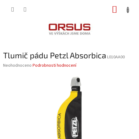
Přejít
NÁKUP
na
obsah
KOŠÍK
Tlumič pádu Petzl Absorbica
L010AA00
Průměrné
Neohodnoceno
Podrobnosti hodnocení
hodnocení
produktu
je
0,0
z
5
hvězdiček.