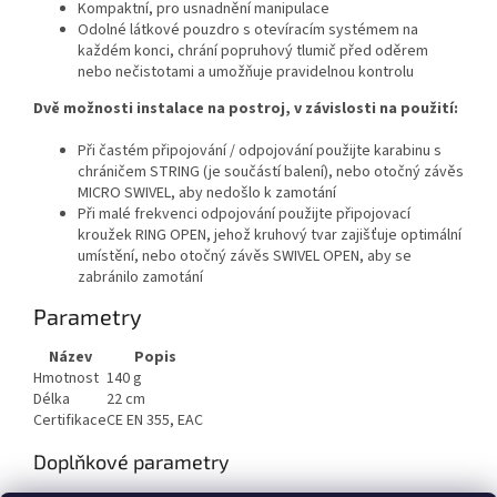
Kompaktní, pro usnadnění manipulace
Odolné látkové pouzdro s otevíracím systémem na
každém konci, chrání popruhový tlumič před oděrem
nebo nečistotami a umožňuje pravidelnou kontrolu
Dvě možnosti instalace na postroj, v závislosti na použití:
Při častém připojování / odpojování použijte karabinu s
chráničem STRING (je součástí balení), nebo otočný závěs
MICRO SWIVEL, aby nedošlo k zamotání
Při malé frekvenci odpojování použijte připojovací
kroužek RING OPEN, jehož kruhový tvar zajišťuje optimální
umístění, nebo otočný závěs SWIVEL OPEN, aby se
zabránilo zamotání
Parametry
Název
Popis
Hmotnost
140 g
Délka
22 cm
Certifikace
CE EN 355, EAC
Doplňkové parametry