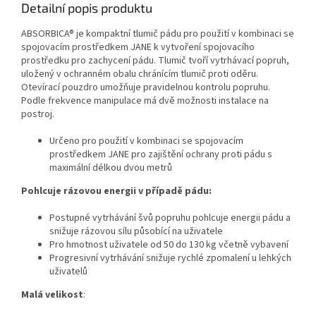
Detailní popis produktu
ABSORBICA® je kompaktní tlumič pádu pro použití v kombinaci se
spojovacím prostředkem JANE k vytvoření spojovacího
prostředku pro zachycení pádu. Tlumič tvoří vytrhávací popruh,
uložený v ochranném obalu chránícím tlumič proti oděru.
Otevírací pouzdro umožňuje pravidelnou kontrolu popruhu.
Podle frekvence manipulace má dvě možnosti instalace na
postroj.
Určeno pro použití v kombinaci se spojovacím
prostředkem JANE pro zajištění ochrany proti pádu s
maximální délkou dvou metrů
Pohlcuje rázovou energii v případě pádu:
Postupné vytrhávání švů popruhu pohlcuje energii pádu a
snižuje rázovou sílu působící na uživatele
Pro hmotnost uživatele od 50 do 130 kg včetně vybavení
Progresivní vytrhávání snižuje rychlé zpomalení u lehkých
uživatelů
Malá velikost
: