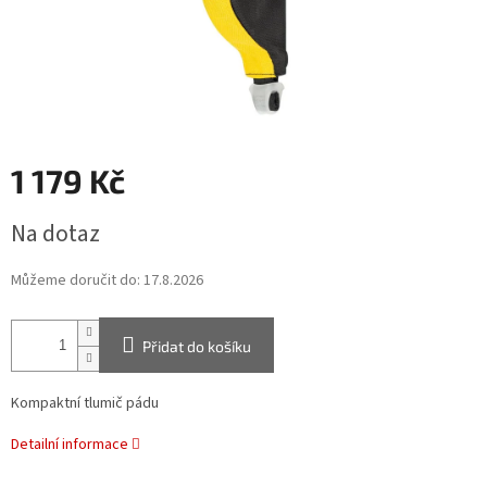
1 179 Kč
Měrná
Na dotaz
cena:
Můžeme doručit do:
17.8.2026
Přidat do košíku
Kompaktní tlumič pádu
Detailní informace