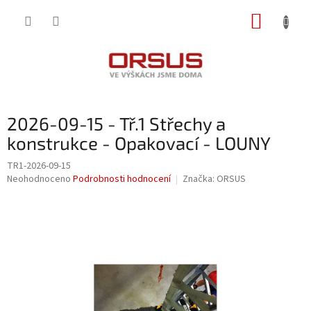
Přejít
NÁKUP
na
obsah
KOŠÍK
2026-09-15 - Tř.1 Střechy a
konstrukce - Opakovací - LOUNY
TR1-2026-09-15
Průměrné
Neohodnoceno
Podrobnosti hodnocení
Značka:
ORSUS
hodnocení
produktu
je
0,0
z
5
hvězdiček.