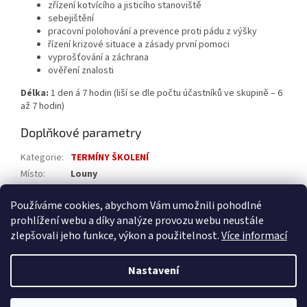
zřízení kotvícího a jisticího stanoviště
sebejištění
pracovní polohování a prevence proti pádu z výšky
řízení krizové situace a zásady první pomoci
vyprošťování a záchrana
ověření znalosti
Délka:
1 den á 7 hodin (liší se dle počtu účastníků ve skupině – 6
až 7 hodin)
Doplňkové parametry
Kategorie
:
TERMÍNY ŠKOLENÍ
Místo
:
Louny
Typ
:
Tř. 1 - Střechy a konstrukce
Používáme cookies, abychom Vám umožnili pohodlné
Druh
:
Vstupní
prohlížení webu a díky analýze provozu webu neustále
zlepšovali jeho funkce, výkon a použitelnost.
Více informací
Z
á
Nastavení
Vytvořil Shoptet
p
a