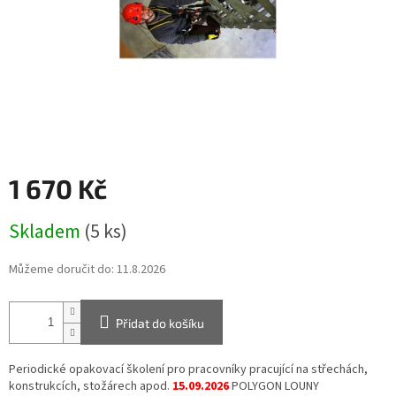
1 670 Kč
Měrná
Skladem
(5 ks)
cena:
Můžeme doručit do:
11.8.2026
Přidat do košíku
Periodické opakovací školení pro pracovníky pracující na střechách,
konstrukcích, stožárech apod.
15.09.2026
POLYGON LOUNY