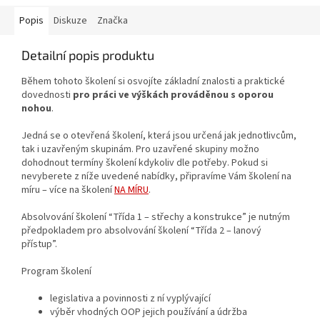
Popis
Diskuze
Značka
Detailní popis produktu
Během tohoto školení si osvojíte základní znalosti a praktické
dovednosti
pro práci ve výškách prováděnou s oporou
nohou
.
Jedná se o otevřená školení, která jsou určená jak jednotlivcům,
tak i uzavřeným skupinám. Pro uzavřené skupiny možno
dohodnout termíny školení kdykoliv dle potřeby. Pokud si
nevyberete z níže uvedené nabídky, připravíme Vám školení na
míru – více na školení
NA MÍRU
.
Absolvování školení “Třída 1 – střechy a konstrukce” je nutným
předpokladem pro absolvování školení “Třída 2 – lanový
přístup”.
Program školení
legislativa a povinnosti z ní vyplývající
výběr vhodných OOP jejich používání a údržba