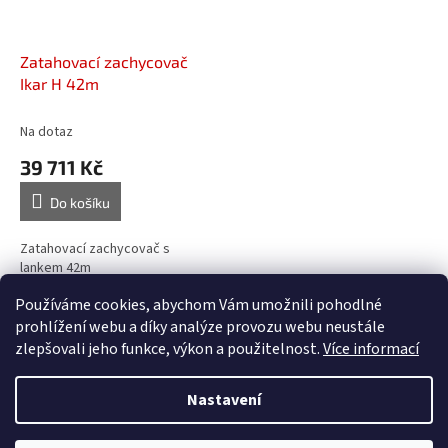
Zatahovací zachycovač
Ikar H 42m
Na dotaz
39 711 Kč
Do košíku
Zatahovací zachycovač s
lankem 42m
Používáme cookies, abychom Vám umožnili pohodlné
7
položek celkem
O
prohlížení webu a díky analýze provozu webu neustále
v
zlepšovali jeho funkce, výkon a použitelnost.
Více informací
l
Z
á
á
Nastavení
d
Vytvořil Shoptet
p
a
a
c