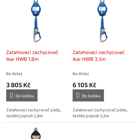
ý
í
p
p
i
r
s
o
p
d
r
u
o
k
d
t
Zatahovací zachycovač
Zatahovací zachycovač
u
ů
Ikar HWB 1,8m
Ikar HWB 3,5m
k
t
Na dotaz
Na dotaz
ů
3 805 Kč
6 105 Kč
Do košíku
Do košíku
Zatahovací zachycovač pádu,
Zatahovací zachycovač pádu,
textilní popruh 1,8m
textilní popruh 3,5m