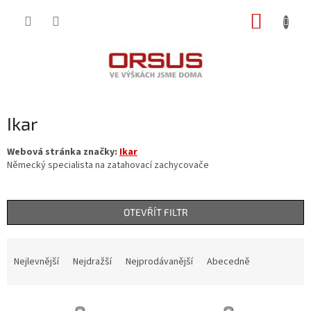
Přejít
NÁKUP
na
obsah
KOŠÍK
Ikar
Webová stránka značky:
Ikar
Německý specialista na zatahovací zachycovače
OTEVŘÍT FILTR
Ř
a
Nejlevnější
Nejdražší
Nejprodávanější
Abecedně
z
e
V
n