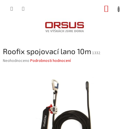
Přejít
NÁKUP
na
obsah
KOŠÍK
Roofix spojovací lano 10m
1332
Průměrné
Neohodnoceno
Podrobnosti hodnocení
hodnocení
produktu
je
0,0
z
5
hvězdiček.