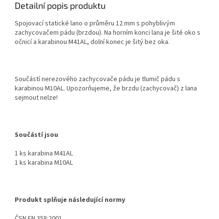
Detailní popis produktu
Spojovací statické lano o průměru 12 mm s pohyblivým
zachycovačem pádu (brzdou). Na horním konci lana je šité oko s
očnicí a karabinou M41AL, dolní konec je šitý bez oka.
Součástí nerezového zachycovače pádu je tlumič pádu s
karabinou M10AL. Upozorňujeme, že brzdu (zachycovač) z lana
sejmout nelze!
Součástí jsou
1 ks karabina M41AL
1 ks karabina M10AL
Produkt splňuje následující normy
ČSN EN 358:2001