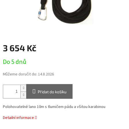
3 654 Kč
Měrná
Do 5 dnů
cena:
Můžeme doručit do:
14.8.2026
Přidat do košíku
Polohovatelné lano 10m s tlumičem pádu a všitou karabinou
Detailní informace